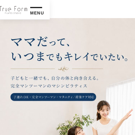
MENU
子
連
れ
OK
の
パ
ー
ソ
ナ
ル
マ