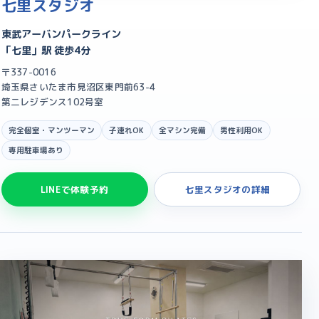
七里スタジオ
東武アーバンパークライン
「七里」駅 徒歩4分
〒337-0016
埼玉県さいたま市見沼区東門前63-4
第二レジデンス102号室
完全個室・マンツーマン
子連れOK
全マシン完備
男性利用OK
専用駐車場あり
LINEで体験予約
七里スタジオの詳細